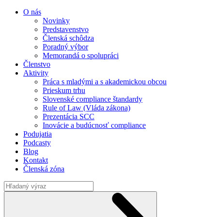
O nás
Novinky
Predstavenstvo
Členská schôdza
Poradný výbor
Memorandá o spolupráci
Členstvo
Aktivity
Práca s mladými a s akademickou obcou
Prieskum trhu
Slovenské compliance štandardy
Rule of Law (Vláda zákona)
Prezentácia SCC
Inovácie a budúcnosť compliance
Podujatia
Podcasty
Blog
Kontakt
Členská zóna