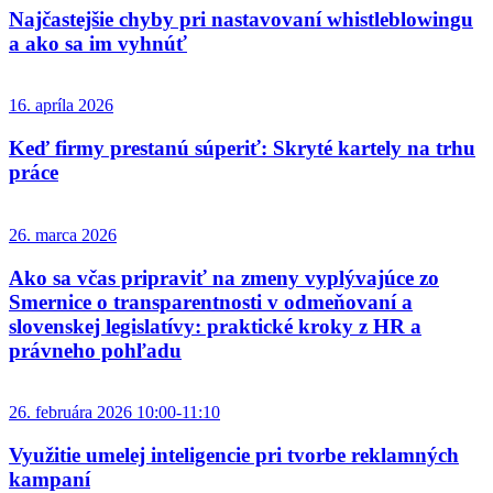
Najčastejšie chyby pri nastavovaní whistleblowingu
a ako sa im vyhnúť
16. apríla 2026
Keď firmy prestanú súperiť: Skryté kartely na trhu
práce
26. marca 2026
Ako sa včas pripraviť na zmeny vyplývajúce zo
Smernice o transparentnosti v odmeňovaní a
slovenskej legislatívy: praktické kroky z HR a
právneho pohľadu
26. februára 2026 10:00-11:10
Využitie umelej inteligencie pri tvorbe reklamných
kampaní