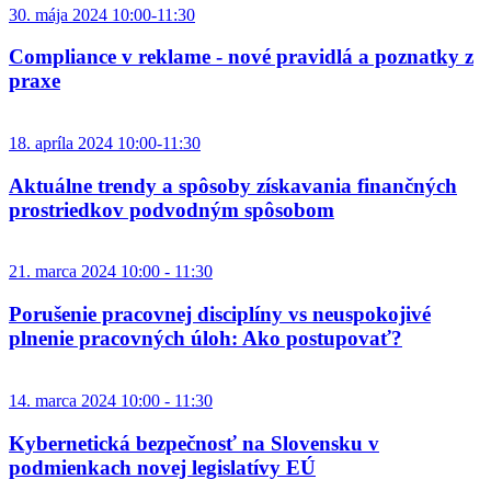
30. mája 2024 10:00-11:30
Compliance v reklame - nové pravidlá a poznatky z
praxe
18. apríla 2024 10:00-11:30
Aktuálne trendy a spôsoby získavania finančných
prostriedkov podvodným spôsobom
21. marca 2024 10:00 - 11:30
Porušenie pracovnej disciplíny vs neuspokojivé
plnenie pracovných úloh: Ako postupovať?
14. marca 2024 10:00 - 11:30
Kybernetická bezpečnosť na Slovensku v
podmienkach novej legislatívy EÚ