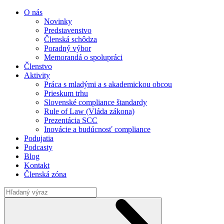
O nás
Novinky
Predstavenstvo
Členská schôdza
Poradný výbor
Memorandá o spolupráci
Členstvo
Aktivity
Práca s mladými a s akademickou obcou
Prieskum trhu
Slovenské compliance štandardy
Rule of Law (Vláda zákona)
Prezentácia SCC
Inovácie a budúcnosť compliance
Podujatia
Podcasty
Blog
Kontakt
Členská zóna