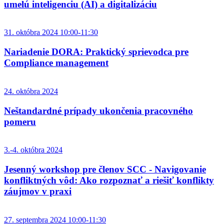
umelú inteligenciu (AI) a digitalizáciu
31. októbra 2024 10:00-11:30
Nariadenie DORA: Praktický sprievodca pre
Compliance management
24. októbra 2024
Neštandardné prípady ukončenia pracovného
pomeru
3.-4. októbra 2024
Jesenný workshop pre členov SCC - Navigovanie
konfliktných vôd: Ako rozpoznať a riešiť konflikty
záujmov v praxi
27. septembra 2024 10:00-11:30