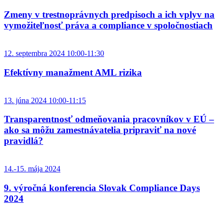
Zmeny v trestnoprávnych predpisoch a ich vplyv na
vymožiteľnosť práva a compliance v spoločnostiach
12. septembra 2024 10:00-11:30
Efektívny manažment AML rizika
13. júna 2024 10:00-11:15
Transparentnosť odmeňovania pracovníkov v EÚ –
ako sa môžu zamestnávatelia pripraviť na nové
pravidlá?
14.-15. mája 2024
9. výročná konferencia Slovak Compliance Days
2024