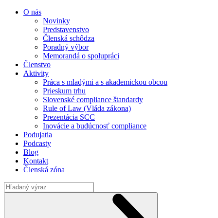
O nás
Novinky
Predstavenstvo
Členská schôdza
Poradný výbor
Memorandá o spolupráci
Členstvo
Aktivity
Práca s mladými a s akademickou obcou
Prieskum trhu
Slovenské compliance štandardy
Rule of Law (Vláda zákona)
Prezentácia SCC
Inovácie a budúcnosť compliance
Podujatia
Podcasty
Blog
Kontakt
Členská zóna