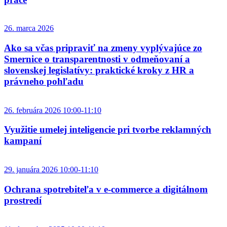
26. marca 2026
Ako sa včas pripraviť na zmeny vyplývajúce zo
Smernice o transparentnosti v odmeňovaní a
slovenskej legislatívy: praktické kroky z HR a
právneho pohľadu
26. februára 2026 10:00-11:10
Využitie umelej inteligencie pri tvorbe reklamných
kampaní
29. januára 2026 10:00-11:10
Ochrana spotrebiteľa v e‑commerce a digitálnom
prostredí