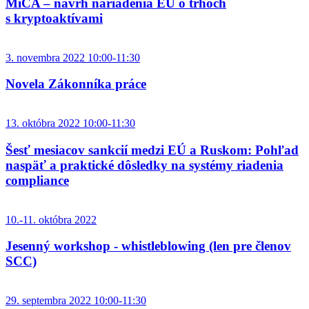
MiCA – návrh nariadenia EÚ o trhoch
s kryptoaktívami
3. novembra 2022 10:00-11:30
Novela Zákonníka práce
13. októbra 2022 10:00-11:30
Šesť mesiacov sankcií medzi EÚ a Ruskom: Pohľad
naspäť a praktické dôsledky na systémy riadenia
compliance
10.-11. októbra 2022
Jesenný workshop - whistleblowing (len pre členov
SCC)
29. septembra 2022 10:00-11:30