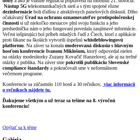
doby
a ako je vlastne regulácia pripravená na mobilitu 21. storočia.
Nástup 5G
telekomunikačných sietí a s tým spojené rôzne
dezinformácie
boli ďalšou z atraktívnych panelových diskusií. Dlho
očakávaný
Úrad na ochranu oznamovateľov protispoločenskej
činnosti
si už niekoľko mesiacov plní svoju funkciu a jeho
predsedníčka nám o jeho fungovaní povedala zaujímavé informácie.
Veľmi inšpirujúci bol príbeh mladých ľudí z Čiech, ktorí z aplikácie
proti šikane na školách vytvorili úspešnú
whistleblowingovú
platformu
. Na záver sa konala
moderovaná diskusia s hlavným
hosťom konferencie Ivanom Miklošom,
ktorý odpovedal nielen
na otázky moderátorky Zuzany Kovačič Hanzelovej, ale aj na trefné
otázky z publika. Na záver sme
pokrstili publikáciu Slovenské
compliance štandardy
a pokračovali sme v neformálnom
večernom programe.
Konferencie sa zúčastnilo 110 hostí a 30 rečníkov,
viac informácií
o rečníkoch nájdete tu.
Ďakujeme všetkým a už teraz sa tešíme na 8. výročnú
konferenciu!
Opýtať sa k téme
Galéria