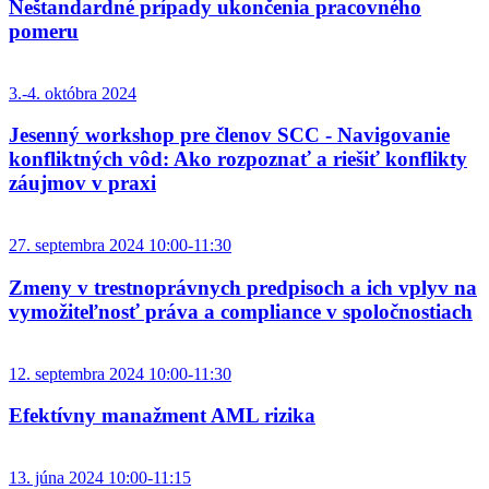
Neštandardné prípady ukončenia pracovného
pomeru
3.-4. októbra 2024
Jesenný workshop pre členov SCC - Navigovanie
konfliktných vôd: Ako rozpoznať a riešiť konflikty
záujmov v praxi
27. septembra 2024 10:00-11:30
Zmeny v trestnoprávnych predpisoch a ich vplyv na
vymožiteľnosť práva a compliance v spoločnostiach
12. septembra 2024 10:00-11:30
Efektívny manažment AML rizika
13. júna 2024 10:00-11:15