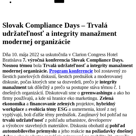
Slovak Compliance Days – Trvalá
udržateľnosť a integrity manažment
modernej organizácie
Dňa 10. mája 2022 sa uskutočnila v Clarion Congress Hotel
Bratislava
7. výročn
á
konferenci
a
Slovak Compliance Days
.
Nosnou témou
bola
Trvalá udržateľnosť a integrity manažment
modernej organizácie
.
Program konferencie
bol zostavený zo
šiestich panelových diskusií, šiestich prednášok a moderovanej
diskusie, počas ktorých sme sa dozvedeli, prečo je
integrity
manažment
tak dôležitý a prečo sa postupne stáva témou č. 1
dnešných organizácií. Diskutovali sme o
greenwashing
u
a ako ho
firmy používajú, a kde sú hranice eko marketingu.
Zelená
ekonomika
a
financovanie zelených
projektov,
hybridný
workplace
a
evolúcia témy ESG
a usmernenia, ktoré z nej
vyplývajú, boli ďalšie témy prednášok. Zaujímavý bol pohľad na
trvalú udržateľnosť
z pohľadu urbanistov, developerov
a výrobcov stavebných materiálov. Diskusiu obohatil aj
pohľad
automobilového priemyslu
a jeho reakcie
na
požiadavky dnešnej