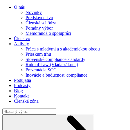
O nás
Novinky
Predstavenstvo
Členská schôdza
Poradný výbor
Memorandá o spolupráci
Členstvo
Aktivity
Práca s mladými a s akademickou obcou
Prieskum trhu
Slovenské compliance štandardy
Rule of Law (Vláda zákona)
Prezentácia SCC
Inovácie a budúcnosť compliance
Podujatia
Podcasty
Blog
Kontakt
Členská zóna