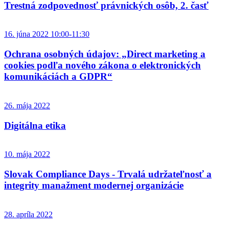
Trestná zodpovednosť právnických osôb, 2. časť
16. júna 2022 10:00-11:30
Ochrana osobných údajov: „Direct marketing a
cookies podľa nového zákona o elektronických
komunikáciách a GDPR“
26. mája 2022
Digitálna etika
10. mája 2022
Slovak Compliance Days - Trvalá udržateľnosť a
integrity manažment modernej organizácie
28. apríla 2022