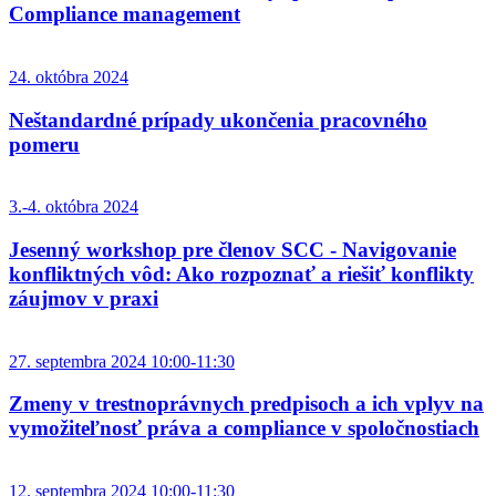
Compliance management
24. októbra 2024
Neštandardné prípady ukončenia pracovného
pomeru
3.-4. októbra 2024
Jesenný workshop pre členov SCC - Navigovanie
konfliktných vôd: Ako rozpoznať a riešiť konflikty
záujmov v praxi
27. septembra 2024 10:00-11:30
Zmeny v trestnoprávnych predpisoch a ich vplyv na
vymožiteľnosť práva a compliance v spoločnostiach
12. septembra 2024 10:00-11:30