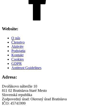
Website:
O nás
Členstvo
Aktivity
Podujatia
Kontakt
Cookies
GDPR
Antitrust Guidelines
Adresa:
Dvořákovo nábrežie 10
811 02 Bratislava-Staré Mesto
Slovenská republika
Zodpovedný úrad: Okresný úrad Bratislava
IČO: 45741999