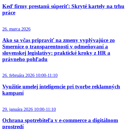
Keď firmy prestanú súperiť: Skryté kartely na trhu
práce
26. marca 2026
Ako sa včas pripraviť na zmeny vyplývajúce zo
Smernice o transparentnosti v odmeňovaní a
slovenskej legislatívy: praktické kroky z HR a
právneho pohľadu
26. februára 2026 10:00-11:10
Využitie umelej inteligencie pri tvorbe reklamných
kampaní
29. januára 2026 10:00-11:10
Ochrana spotrebiteľa v e‑commerce a digitálnom
prostredí